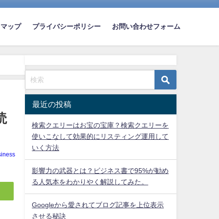
トマップ
プライバシーポリシー
お問い合わせフォーム
最近の投稿
読
検索クエリーはお宝の宝庫？検索クエリーを
使いこなして効果的にリスティング運用して
いく方法
siness
影響力の武器とは？ビジネス書で95%が勧め
る人気本をわかりやく解説してみた。
Googleから愛されてブログ記事を上位表示
させる秘訣