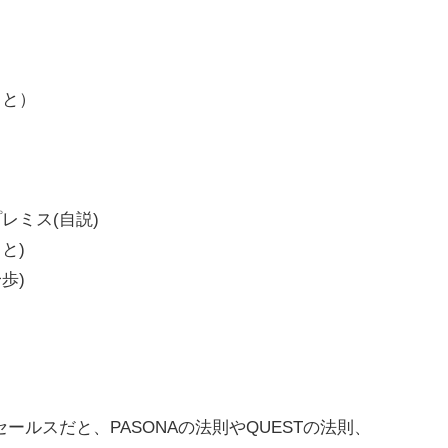
こと）
レミス(自説)
と)
歩)
ールスだと、PASONAの法則やQUESTの法則、