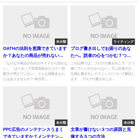
未分類
ライティング
OATHの法則を意識できています
ブログ書き出しでお困りのあな
か？あなたの商品が売れない理
たへ。読者の心をつかむ７つの
由について解説しました。
技法
「なかなか商品が自分のサイトから売れな
この記事では、ブログの書き出しで「どう
い」 「はりきって管理画面みたけど一切
書いていいかわからない」方に読者の心
数字が増えていない」 そんな経験あなた
を掴む書き出しテクニックについて解説し
にはありませんか？ 毎日管...
ます。 ブログの書き出しが...
未分類
未分類
PPC広告のメンテナンスうまく
文章が書けない３つの原因と克
できていますか？メンテナンス
服する５つの方法