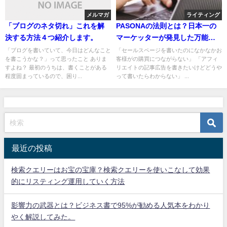
メルマガ
ライティング
「ブログのネタ切れ」これを解
PASONAの法則とは？日本一の
決する方法４つ紹介します。
マーケッターが発見した万能型
テンプレート
「ブログを書いていて、今日はどんなこと
「セールスページを書いたのになかなかお
を書こうかな？」って思ったこと ありま
客様がの購買につながらない」 「アフィ
すよね？ 最初のうちは、書くことがある
リエイトの記事広告を書きたいけどどうや
程度固まっているので、困り...
って書いたらわからない」 ...
最近の投稿
検索クエリーはお宝の宝庫？検索クエリーを使いこなして効果
的にリスティング運用していく方法
影響力の武器とは？ビジネス書で95%が勧める人気本をわかり
やく解説してみた。