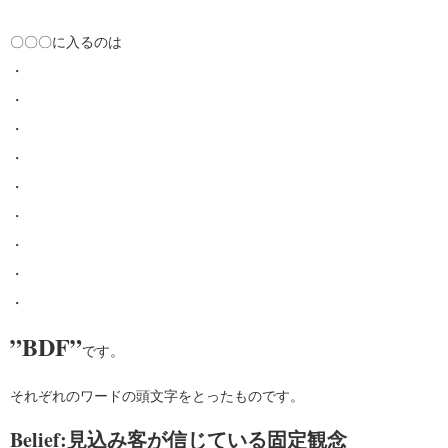
〇〇〇に入るのは
・
・
・
・
・
・
・
・
・
”BDF”
です。
それぞれのワードの頭文字をとったものです。
Belief:見込み客が信じている固定観念