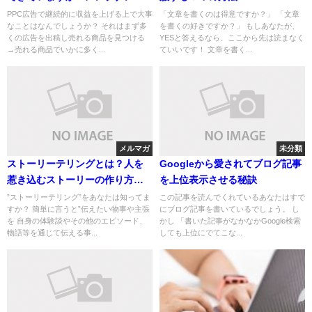
を制して収益UPをしていきまし
PPC広告で継続的に収益を上げる上で大事
「文章を書くのは得意ですか？」 「文章
なことはなんでしょうか？ それはまず多
を書くの好きですか？」 もしあなたが、
ょう。
くの広告を出稿し売れる商品を見つける
YESと答えるなら、ここから先は読まなく
→売れる商品でいかに多く...
ていいです！ 文章を書く...
メルマガ
未分類
ストーリーテリングとは？人を
Googleから愛されてブログ記事
惹き込むストーリーの作り方を
を上位表示させる秘訣
解説します。
”ストーリーテリング”をあなたは知ってま
この記事を読んでくれているあなたはすで
すか？ 簡単に言うと”伝えたい物事や主張
にブログ記事を書いているでしょう。 し
を 自身の体験談やその他のエピソード、
かし 「書いた記事がなかなかGoogle検索
物語等を通じて伝える事...
しても上位にでてこな...