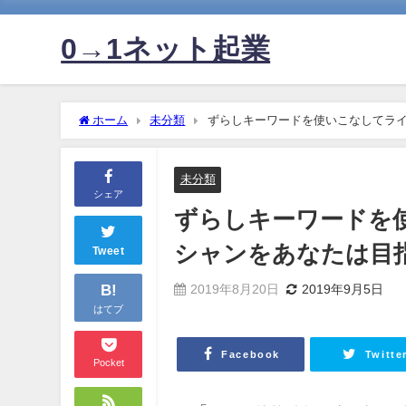
0→1ネット起業
ホーム
未分類
ずらしキーワードを使いこなしてラ
未分類
シェア
ずらしキーワードを
シャンをあなたは目
Tweet
B!
2019年8月20日
2019年9月5日
はてブ
Facebook
Twitte
Pocket