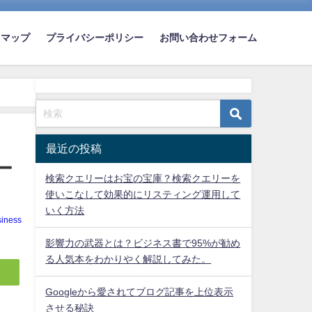
トマップ
プライバシーポリシー
お問い合わせフォーム
最近の投稿
ー
検索クエリーはお宝の宝庫？検索クエリーを
使いこなして効果的にリスティング運用して
いく方法
siness
影響力の武器とは？ビジネス書で95%が勧め
る人気本をわかりやく解説してみた。
Googleから愛されてブログ記事を上位表示
させる秘訣